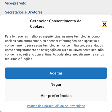
Vice-prefeito
Secretários e Diretores
Gerenciar Consentimento de
Estrutura Organizacional
Cookies
Para fornecer as melhores experiências, usamos tecnologias como
Orgãos e Autarquias
cookies para armazenar e/ou acessar informações do dispositivo. O
consentimento para essas tecnologias nos permitirá processar dados
como comportamento de navegação ou IDs exclusivos neste site. Não
Gabinete do Prefeito
consentir ou retirar o consentimento pode afetar negativamente certos
recursos e funções.
Administração e Finanças
Assistência Social e Habitação
Aceitar
Cultura e Turismo
Negar
Educação e Desporto
Ver preferências
Obras
Saúde
Política de Cookies
Política de Privacidade