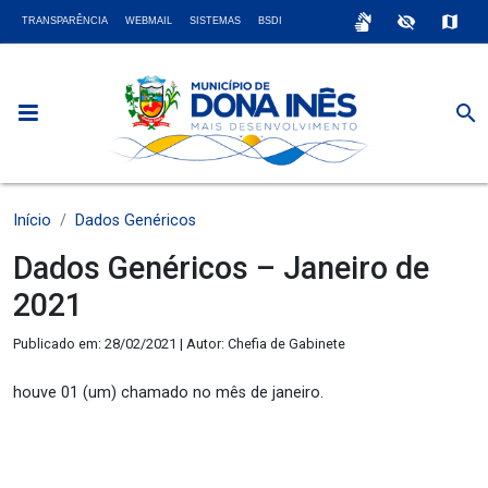
sign_language
visibility_off
map
TRANSPARÊNCIA
WEBMAIL
SISTEMAS
BSDI
search
Início
Dados Genéricos
Dados Genéricos – Janeiro de
2021
Publicado em: 28/02/2021 | Autor: Chefia de Gabinete
houve 01 (um) chamado no mês de janeiro.