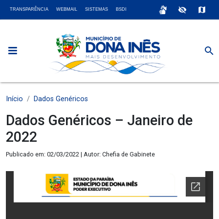
sign_language
visibility_off
map
TRANSPARÊNCIA
WEBMAIL
SISTEMAS
BSDI
search
Início
Dados Genéricos
Dados Genéricos – Janeiro de
2022
Publicado em: 02/03/2022 | Autor: Chefia de Gabinete