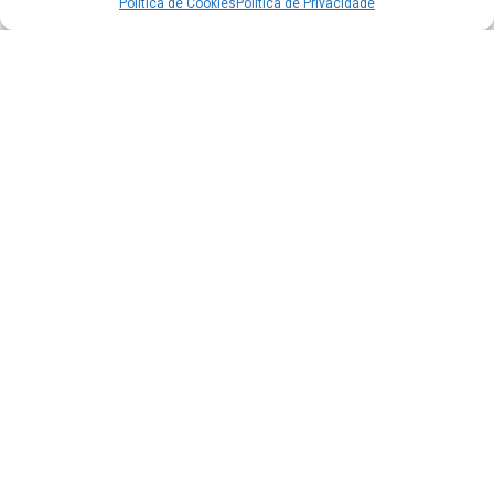
Política de Cookies
Política de Privacidade
Acesso à Informação
Portal da Transparência
e-SIC - Informação ao Cidadão
Carta de Serviços
Diário Oficial do Município