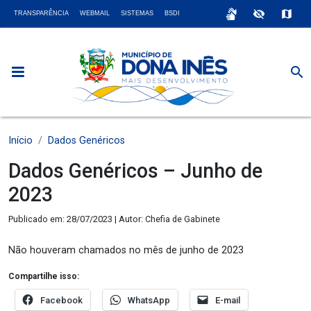
sign_language
visibility_off
map
TRANSPARÊNCIA
WEBMAIL
SISTEMAS
BSDI
search
Início
Dados Genéricos
Dados Genéricos – Junho de
2023
Publicado em: 28/07/2023 | Autor: Chefia de Gabinete
Não houveram chamados no mês de junho de 2023
Compartilhe isso:
Facebook
WhatsApp
E-mail