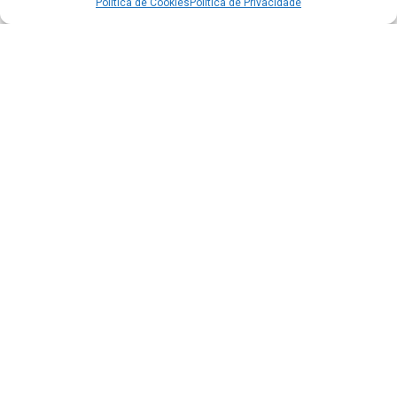
Política de Cookies
Política de Privacidade
Acesso à Informação
Portal da Transparência
e-SIC - Informação ao Cidadão
Carta de Serviços
Diário Oficial do Município