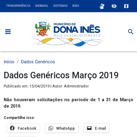
sign_language
visibility_off
map
TRANSPARÊNCIA
WEBMAIL
SISTEMAS
BSDI
search
Início
Dados Genéricos
Dados Genéricos Março 2019
Publicado em: 15/04/2019 | Autor: Administrador
Não houveram solicitações no período de 1 a 31 de Março
de 2019.
Compartilhe isso:
Facebook
WhatsApp
E-mail