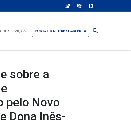
sign_language
visibility_off
map
search
 DE SERVIÇOS
PORTAL DA TRANSPARÊNCIA
e sobre a
 e
o pelo Novo
e Dona Inês-