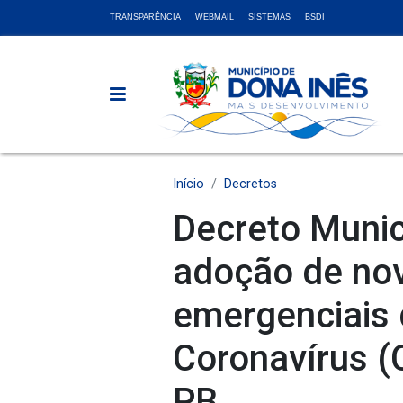
TRANSPARÊNCIA
WEBMAIL
SISTEMAS
BSDI
Início
Decretos
Decreto Munic
adoção de no
emergenciais 
Coronavírus (
PB.