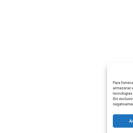
Para fornec
armazenar e
tecnologias
IDs exclusiv
negativamen
A