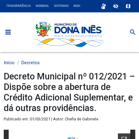
sign_language
visibility_off
map
TRANSPARÊNCIA
WEBMAIL
SISTEMAS
BSDI
search
Início
Decretos
Decreto Municipal nº 012/2021 –
Dispõe sobre a abertura de
Crédito Adicional Suplementar, e
dá outras providências.
Publicado em: 01/03/2021 | Autor: Chefia de Gabinete