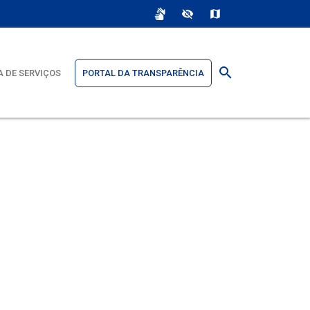
sign_language
visibility_off
map
search
 DE SERVIÇOS
PORTAL DA TRANSPARÊNCIA