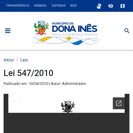
sign_language
visibility_off
map
TRANSPARÊNCIA
WEBMAIL
SISTEMAS
BSDI
search
Início
Leis
Lei 547/2010
Publicado em: 10/04/2010 | Autor: Administrador