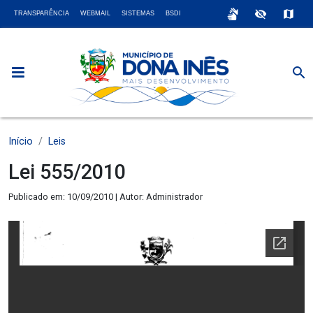
sign_language
visibility_off
map
TRANSPARÊNCIA
WEBMAIL
SISTEMAS
BSDI
search
Início
Leis
Lei 555/2010
Publicado em: 10/09/2010 | Autor: Administrador