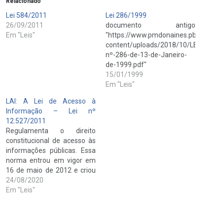
Relacionado
Lei 584/2011
Lei 286/1999
26/09/2011
documento antigo
Em "Leis"
"https://www.pmdonaines.pb.gov.br
content/uploads/2018/10/LEI-
nº-286-de-13-de-Janeiro-
de-1999.pdf"
15/01/1999
Em "Leis"
LAI: A Lei de Acesso à
Informação – Lei nº
12.527/2011
Regulamenta o direito
constitucional de acesso às
informações públicas. Essa
norma entrou em vigor em
16 de maio de 2012 e criou
mecanismos que
24/08/2020
possibilitam, a qualquer
Em "Leis"
pessoa, física ou jurídica,
sem necessidade de
apresentar motivo, o