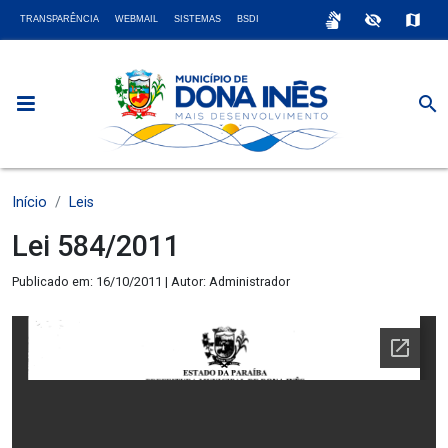
sign_language
visibility_off
map
TRANSPARÊNCIA
WEBMAIL
SISTEMAS
BSDI
search
Início
Leis
Lei 584/2011
Publicado em: 16/10/2011 | Autor: Administrador