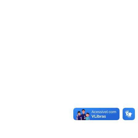
recebimento de
informações públicas dos
órgãos e entidades. A Lei
vale para os…