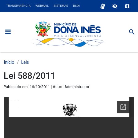
sign_language
visibility_off
map
TRANSPARÊNCIA
WEBMAIL
SISTEMAS
BSDI
search
Início
Leis
Lei 588/2011
Publicado em: 16/10/2011 | Autor: Administrador