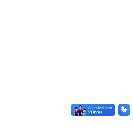
recebimento de
informações públicas dos
órgãos e entidades. A Lei
vale para os…