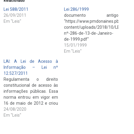
Relacionado
Lei 588/2011
Lei 286/1999
26/09/2011
documento antigo
Em "Leis"
"https://www.pmdonaines.pb.gov.br
content/uploads/2018/10/LEI-
nº-286-de-13-de-Janeiro-
de-1999.pdf"
15/01/1999
Em "Leis"
LAI: A Lei de Acesso à
Informação – Lei nº
12.527/2011
Regulamenta o direito
constitucional de acesso às
informações públicas. Essa
norma entrou em vigor em
16 de maio de 2012 e criou
mecanismos que
24/08/2020
possibilitam, a qualquer
Em "Leis"
pessoa, física ou jurídica,
sem necessidade de
apresentar motivo, o