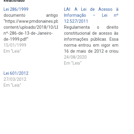
Relacionado
Lei 286/1999
LAI: A Lei de Acesso à
documento antigo
Informação – Lei nº
"https://www.pmdonaines.pb.gov.br/wp-
12.527/2011
content/uploads/2018/10/LEI-
Regulamenta o direito
nº-286-de-13-de-Janeiro-
constitucional de acesso às
de-1999.pdf"
informações públicas. Essa
15/01/1999
norma entrou em vigor em
Em "Leis"
16 de maio de 2012 e criou
mecanismos que
24/08/2020
possibilitam, a qualquer
Em "Leis"
pessoa, física ou jurídica,
Lei 601/2012
sem necessidade de
27/03/2012
apresentar motivo, o
Em "Leis"
recebimento de
informações públicas dos
órgãos e entidades. A Lei
vale para os…