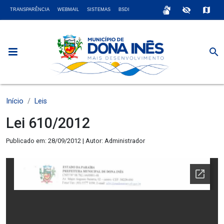
sign_language
visibility_off
map
TRANSPARÊNCIA
WEBMAIL
SISTEMAS
BSDI
search
Início
Leis
Lei 610/2012
Publicado em: 28/09/2012 | Autor: Administrador