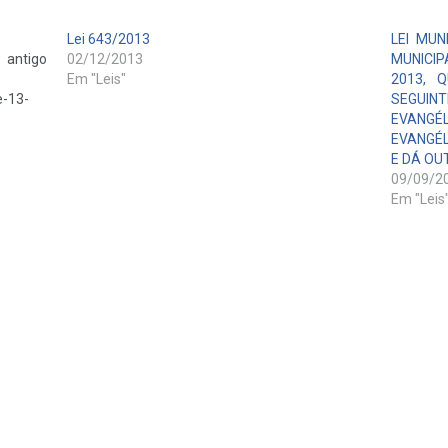
Lei 643/2013
LEI MUN
igo
02/12/2013
MUNICIP
Em "Leis"
2013, 
e-13-
SEGUIN
EVANGÉ
EVANGÉL
E DÁ OU
09/09/2
Em "Leis