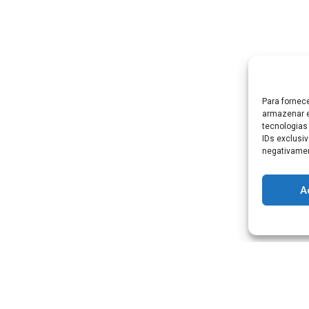
Para fornec
armazenar e
tecnologias
IDs exclusiv
negativamen
A