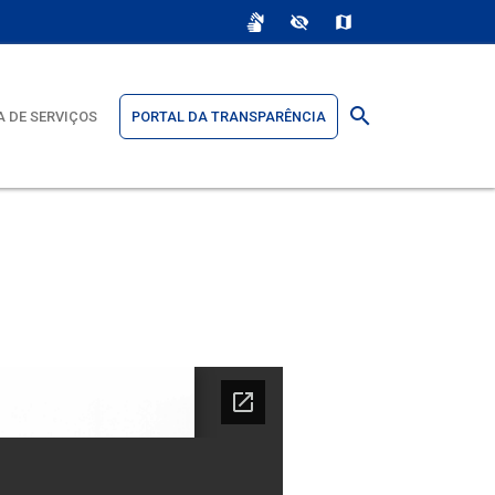
sign_language
visibility_off
map
search
 DE SERVIÇOS
PORTAL DA TRANSPARÊNCIA