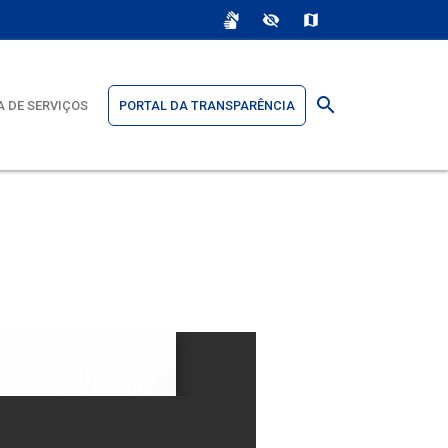
sign_language
visibility_off
map
search
 DE SERVIÇOS
PORTAL DA TRANSPARÊNCIA