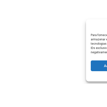
Para fornec
armazenar e
tecnologias
IDs exclusiv
negativamen
A