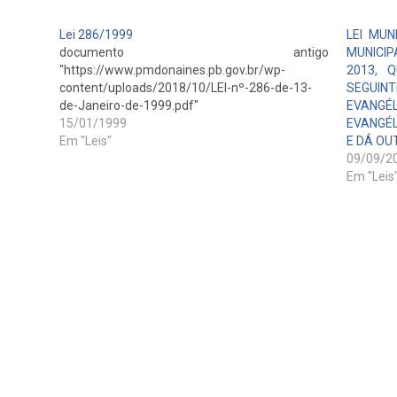
Lei 286/1999
LEI MUN
documento antigo
MUNICIP
"https://www.pmdonaines.pb.gov.br/wp-
2013, 
content/uploads/2018/10/LEI-nº-286-de-13-
SEGUIN
de-Janeiro-de-1999.pdf"
EVANGÉ
15/01/1999
EVANGÉL
Em "Leis"
E DÁ OU
09/09/2
Em "Leis