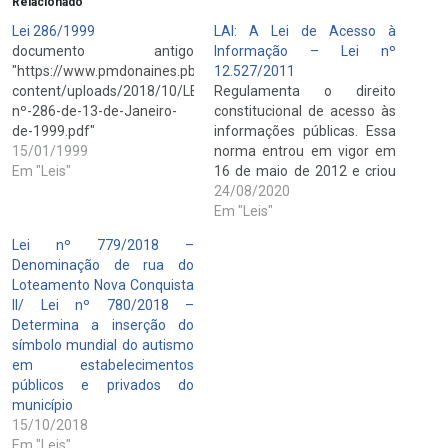
Relacionado
Lei 286/1999
LAI: A Lei de Acesso à
documento antigo
Informação – Lei nº
"https://www.pmdonaines.pb.gov.br/wp-
12.527/2011
content/uploads/2018/10/LEI-
Regulamenta o direito
nº-286-de-13-de-Janeiro-
constitucional de acesso às
de-1999.pdf"
informações públicas. Essa
15/01/1999
norma entrou em vigor em
Em "Leis"
16 de maio de 2012 e criou
mecanismos que
24/08/2020
possibilitam, a qualquer
Em "Leis"
pessoa, física ou jurídica,
Lei nº 779/2018 –
sem necessidade de
Denominação de rua do
apresentar motivo, o
Loteamento Nova Conquista
recebimento de
II/ Lei nº 780/2018 –
informações públicas dos
Determina a inserção do
órgãos e entidades. A Lei
símbolo mundial do autismo
vale para os…
em estabelecimentos
públicos e privados do
município
15/10/2018
Em "Leis"