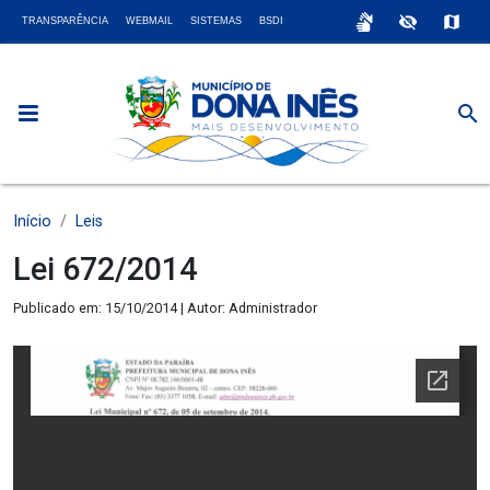
sign_language
visibility_off
map
TRANSPARÊNCIA
WEBMAIL
SISTEMAS
BSDI
search
Início
Leis
Lei 672/2014
Publicado em: 15/10/2014 | Autor: Administrador