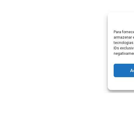
Para fornec
armazenar e
tecnologias
IDs exclusiv
negativamen
A