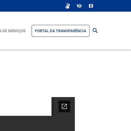
sign_language
visibility_off
map
search
 DE SERVIÇOS
PORTAL DA TRANSPARÊNCIA