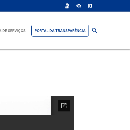
sign_language
visibility_off
map
search
 DE SERVIÇOS
PORTAL DA TRANSPARÊNCIA