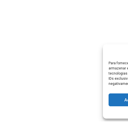
Para fornec
armazenar e
tecnologias
IDs exclusiv
negativamen
A