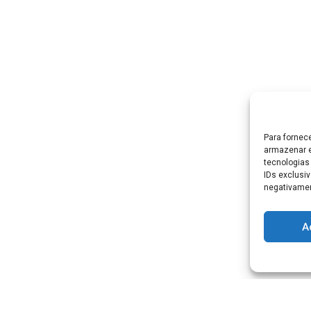
Para fornec
armazenar e
tecnologias
IDs exclusiv
negativamen
A