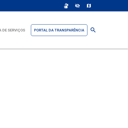
sign_language
visibility_off
map
search
 DE SERVIÇOS
PORTAL DA TRANSPARÊNCIA