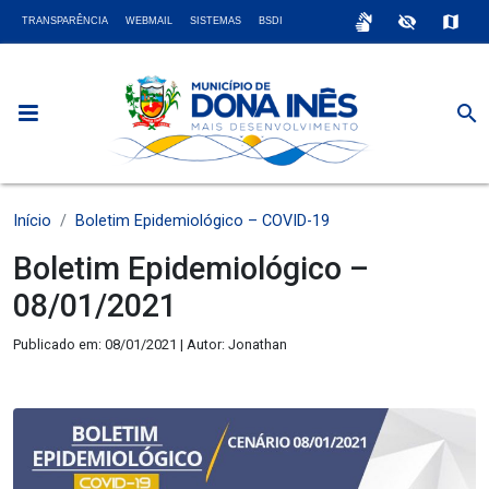
sign_language
visibility_off
map
TRANSPARÊNCIA
WEBMAIL
SISTEMAS
BSDI
search
Início
Boletim Epidemiológico – COVID-19
Boletim Epidemiológico –
08/01/2021
Publicado em: 08/01/2021 | Autor: Jonathan