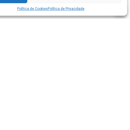
Política de Cookies
Política de Privacidade
unicípio
stória do Município
no do Município
riados Municipais
nks Úteis