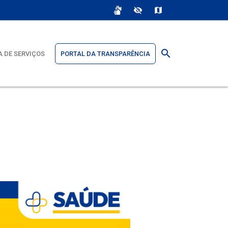
sign_language
visibility_off
map
search
 DE SERVIÇOS
PORTAL DA TRANSPARÊNCIA