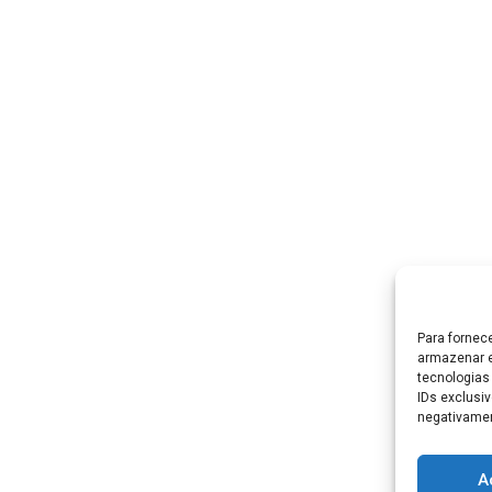
Para fornec
armazenar e
tecnologias
IDs exclusiv
negativamen
A