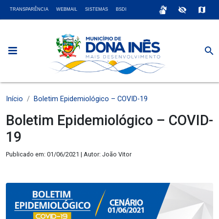
sign_language
visibility_off
map
TRANSPARÊNCIA
WEBMAIL
SISTEMAS
BSDI
search
Início
Boletim Epidemiológico – COVID-19
Boletim Epidemiológico – COVID-
19
Publicado em: 01/06/2021 | Autor: João Vitor