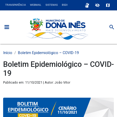
sign_language
visibility_off
map
TRANSPARÊNCIA
WEBMAIL
SISTEMAS
BSDI
search
Início
Boletim Epidemiológico – COVID-19
Boletim Epidemiológico – COVID-
19
Publicado em: 11/10/2021 | Autor: João Vitor