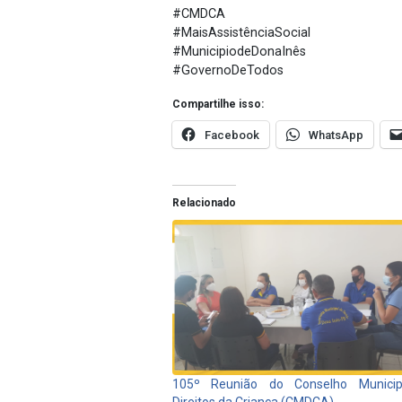
#CMDCA
#MaisAssistênciaSocial
#MunicipiodeDonaInês
#GovernoDeTodos
Compartilhe isso:
Facebook
WhatsApp
Relacionado
105º Reunião do Conselho Municip