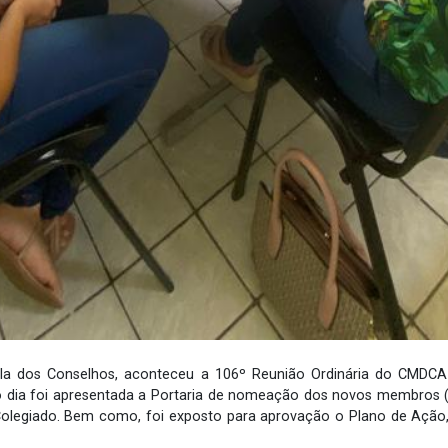
la dos Conselhos, aconteceu a 106º Reunião Ordinária do CMDCA 
 dia foi apresentada a Portaria de nomeação dos novos membros (ti
Colegiado. Bem como, foi exposto para aprovação o Plano de Ação