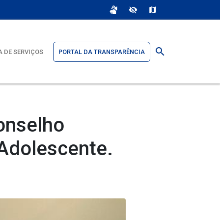
sign_language
visibility_off
map
search
 DE SERVIÇOS
PORTAL DA TRANSPARÊNCIA
onselho
 Adolescente.