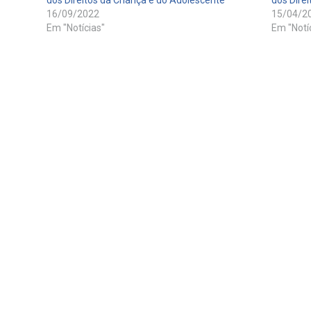
dos Direitos da Criança e do Adolescente
dos Direi
16/09/2022
15/04/2
Em "Notícias"
Em "Notí