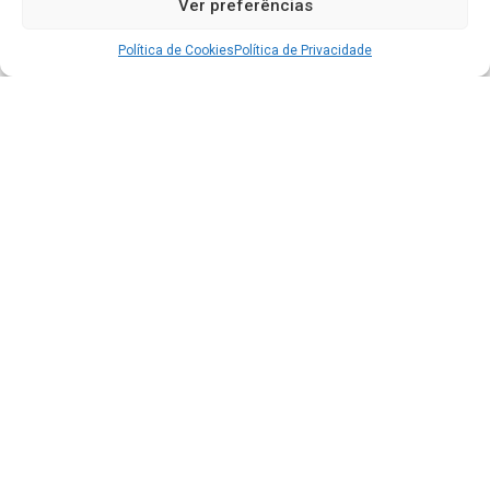
Ver preferências
Política de Cookies
Política de Privacidade
Acesso à Informação
Portal da Transparência
e-SIC - Informação ao Cidadão
Carta de Serviços