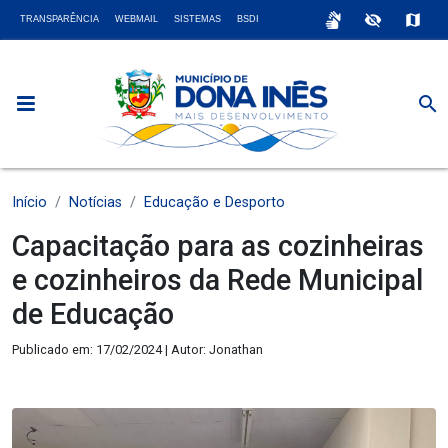
sign_language
visibility_off
map
TRANSPARÊNCIA
WEBMAIL
SISTEMAS
BSDI
search
Início
Notícias
Educação e Desporto
Capacitação para as cozinheiras
e cozinheiros da Rede Municipal
de Educação
Publicado em: 17/02/2024 | Autor: Jonathan