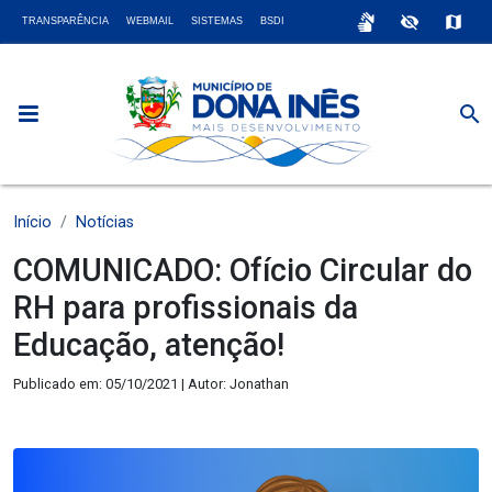
sign_language
visibility_off
map
TRANSPARÊNCIA
WEBMAIL
SISTEMAS
BSDI
search
Início
Notícias
COMUNICADO: Ofício Circular do
RH para profissionais da
Educação, atenção!
Publicado em: 05/10/2021 | Autor: Jonathan