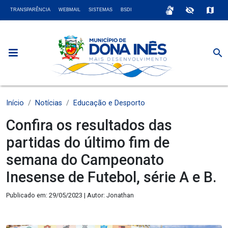
sign_language
visibility_off
map
TRANSPARÊNCIA
WEBMAIL
SISTEMAS
BSDI
search
Início
Notícias
Educação e Desporto
Confira os resultados das
partidas do último fim de
semana do Campeonato
Inesense de Futebol, série A e B.
Publicado em: 29/05/2023 | Autor: Jonathan