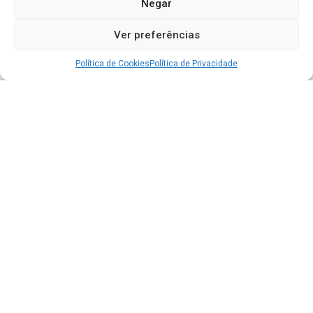
Negar
Ver preferências
Política de Cookies
Política de Privacidade
Acesso à Informação
Portal da Transparência
e-SIC - Informação ao Cidadão