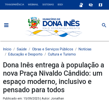
sign_language
visibility_off
map
TRANSPARÊNCIA
WEBMAIL
SISTEMAS
BSDI
search
Início
Saúde
Obras e Serviços Públicos
Notícias
Educação e Desporto
Cultura e Turismo
Dona Inês entrega à população a
nova Praça Nivaldo Cândido: um
espaço moderno, inclusivo e
pensado para todos
Publicado em: 15/09/2025 | Autor: Jonathan