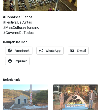
#DonaInes63anos
#FestivalDeCurtas
#MaisCulturaeTurismo
#GovernoDeTodos
Compartilhe isso:
Facebook
WhatsApp
E-mail
Imprimir
Relacionado