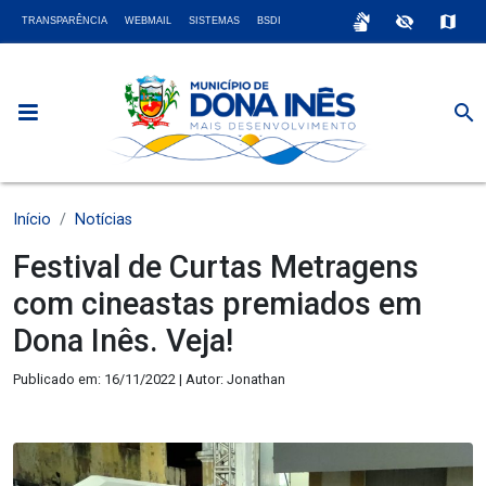
sign_language
visibility_off
map
TRANSPARÊNCIA
WEBMAIL
SISTEMAS
BSDI
search
Início
Notícias
Festival de Curtas Metragens
com cineastas premiados em
Dona Inês. Veja!
Publicado em: 16/11/2022 | Autor: Jonathan