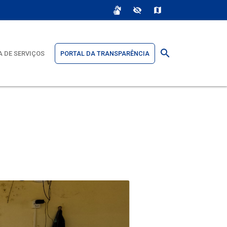
sign_language
visibility_off
map
search
 DE SERVIÇOS
PORTAL DA TRANSPARÊNCIA