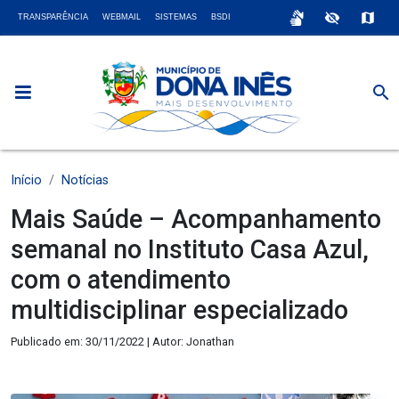
sign_language
visibility_off
map
TRANSPARÊNCIA
WEBMAIL
SISTEMAS
BSDI
search
Início
Notícias
Mais Saúde – Acompanhamento
semanal no Instituto Casa Azul,
com o atendimento
multidisciplinar especializado
Publicado em: 30/11/2022 | Autor: Jonathan