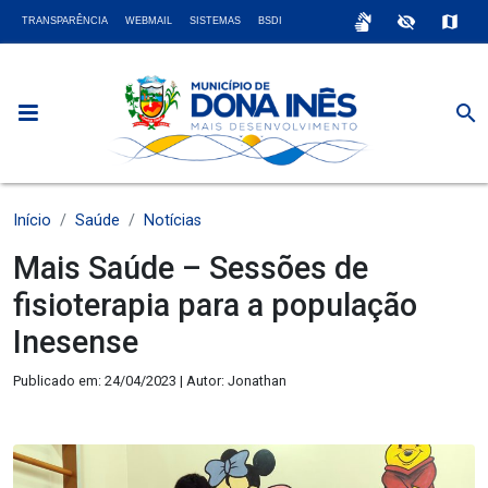
sign_language
visibility_off
map
TRANSPARÊNCIA
WEBMAIL
SISTEMAS
BSDI
search
Início
Saúde
Notícias
Mais Saúde – Sessões de
fisioterapia para a população
Inesense
Publicado em: 24/04/2023 | Autor: Jonathan