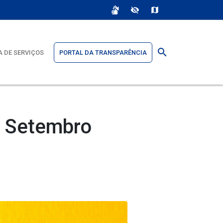
sign_language
visibility_off
map
search
 DE SERVIÇOS
PORTAL DA TRANSPARÊNCIA
o Setembro