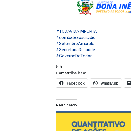
#TODAVIDAIMPORTA
#combateaosuicidio
#SetembroAmarelo
#SecretariaDesaúde
#GovernoDeTodos
5 h
Compartilhe isso:
Facebook
WhatsApp
Relacionado