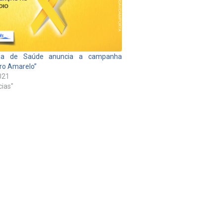
ria de Saúde anuncia a campanha
ro Amarelo”
021
cias"