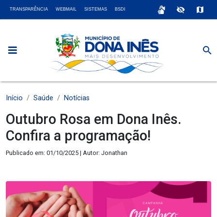
sign_language
visibility_off
map
TRANSPARÊNCIA
WEBMAIL
SISTEMAS
BSDI
search
Início
Saúde
Notícias
Outubro Rosa em Dona Inês.
Confira a programação!
Publicado em: 01/10/2025 | Autor: Jonathan