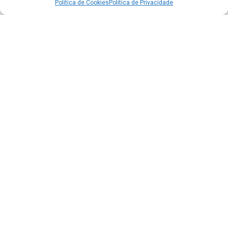
Política de Cookies
Política de Privacidade
Acesso à Informação
Portal da Transparência
e-SIC - Informação ao Cidadão
Carta de Serviços
Diário Oficial do Município