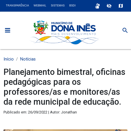
sign_language
visibility_off
map
TRANSPARÊNCIA
WEBMAIL
SISTEMAS
BSDI
search
Início
Notícias
Planejamento bimestral, oficinas
pedagógicas para os
professores/as e monitores/as
da rede municipal de educação.
Publicado em: 26/09/2022 | Autor: Jonathan