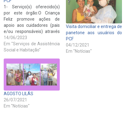
PCF
1- Serviço(s) oferecido(s)
por este órgão:O Criança
Feliz promove ações de
apoio aos cuidadores (pais
Visita domiciliar e entrega de
e/ou responsáveis) através
panetone aos usuários do
dos visitadores sociais, nas
14/06/2023
PCF
orientações quanto aos
Em "Serviços de Assistência
04/12/2021
estímulos nas dimensões do
Social e Habitação"
Em "Notícias"
desenvolvimento infantil e
no fortalecimento dos
vínculos, estabelecendo os
vínculos afetivos mais
próximos durante os seus
primeiros anos de vida. O…
AGOSTO LILÁS
26/07/2021
Em "Notícias"