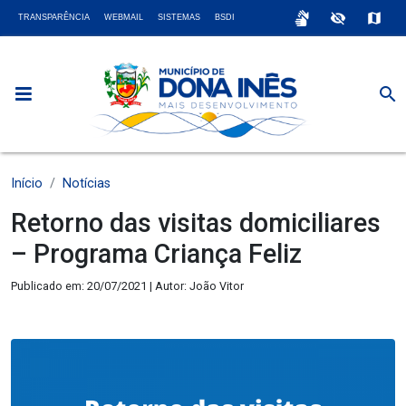
sign_language
visibility_off
map
TRANSPARÊNCIA
WEBMAIL
SISTEMAS
BSDI
search
Início
Notícias
Retorno das visitas domiciliares
– Programa Criança Feliz
Publicado em: 20/07/2021 | Autor: João Vitor