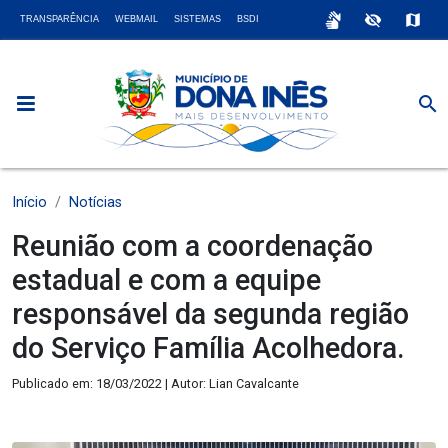
sign_language
visibility_off
map
TRANSPARÊNCIA
WEBMAIL
SISTEMAS
BSDI
search
Início
Notícias
Reunião com a coordenação
estadual e com a equipe
responsável da segunda região
do Serviço Família Acolhedora.
Publicado em: 18/03/2022 | Autor: Lian Cavalcante