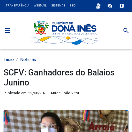
sign_language
visibility_off
map
TRANSPARÊNCIA
WEBMAIL
SISTEMAS
BSDI
search
Início
Notícias
SCFV: Ganhadores do Balaios
Junino
Publicado em: 22/06/2021 | Autor: João Vitor