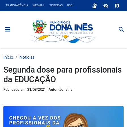
sign_language
visibility_off
map
TRANSPARÊNCIA
WEBMAIL
SISTEMAS
BSDI
search
Início
Notícias
Segunda dose para profissionais
da EDUCAÇÃO
Publicado em: 31/08/2021 | Autor: Jonathan