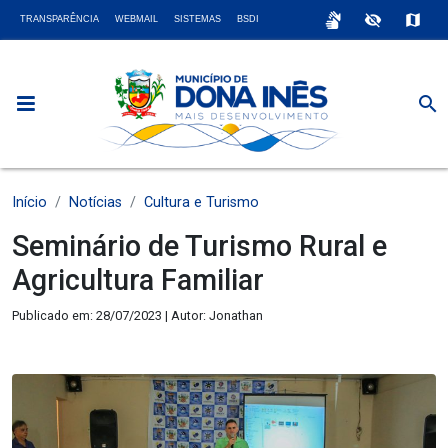
sign_language
visibility_off
map
TRANSPARÊNCIA
WEBMAIL
SISTEMAS
BSDI
search
Início
Notícias
Cultura e Turismo
Seminário de Turismo Rural e
Agricultura Familiar
Publicado em: 28/07/2023 | Autor: Jonathan