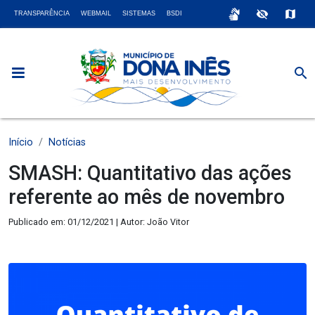
sign_language
visibility_off
map
TRANSPARÊNCIA
WEBMAIL
SISTEMAS
BSDI
search
Início
Notícias
SMASH: Quantitativo das ações
referente ao mês de novembro
Publicado em: 01/12/2021 | Autor: João Vitor