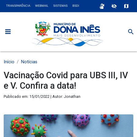
sign_language
visibility_off
map
TRANSPARÊNCIA
WEBMAIL
SISTEMAS
BSDI
search
Início
Notícias
Vacinação Covid para UBS III, IV
e V. Confira a data!
Publicado em: 15/01/2022 | Autor: Jonathan