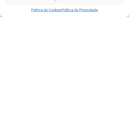
Política de Cookies
Política de Privacidade
Acesso à Informação
Portal da Transparência
e-SIC - Informação ao Cidadão
Carta de Serviços
Diário Oficial do Município