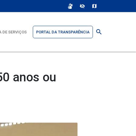
sign_language
visibility_off
map
search
 DE SERVIÇOS
PORTAL DA TRANSPARÊNCIA
50 anos ou