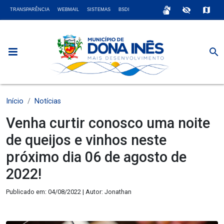
sign_language
visibility_off
map
TRANSPARÊNCIA
WEBMAIL
SISTEMAS
BSDI
search
Início
Notícias
Venha curtir conosco uma noite
de queijos e vinhos neste
próximo dia 06 de agosto de
2022!
Publicado em: 04/08/2022 | Autor: Jonathan