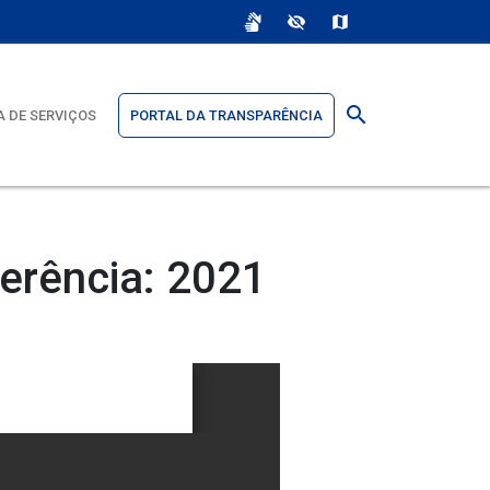
sign_language
visibility_off
map
search
 DE SERVIÇOS
PORTAL DA TRANSPARÊNCIA
erência: 2021