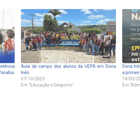
celência
Aula de campo dos alunos da UEPB em Dona
Dona Inê
Paraíba.
Inês
a primeir
07/10/2023
14/05/2
Em "Educação e Desporto"
Em "Admi