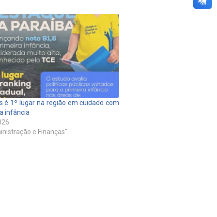
s é 1º lugar na região em cuidado com
a infância
026
nistração e Finanças"