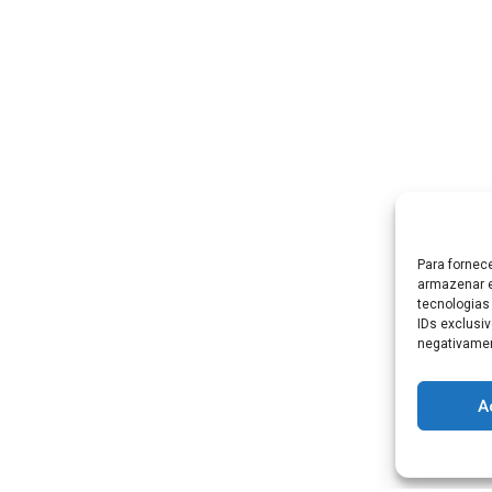
Para fornec
armazenar e
tecnologias
IDs exclusiv
negativamen
A